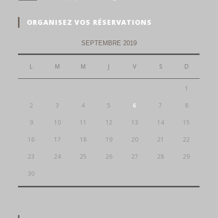
dans
votre
application
ORGANISEZ VOS RÉSERVATIONS
SEPTEMBRE 2019
L
M
M
J
V
S
D
1
2
3
4
5
6
7
8
9
10
11
12
13
14
15
16
17
18
19
20
21
22
23
24
25
26
27
28
29
30