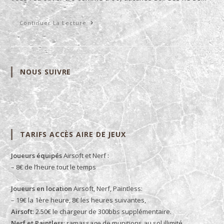
CQB
Continuer La Lecture
Partouze
Les
1ers
Vendredi
De
Chaque
NOUS SUIVRE
Mois.
TARIFS ACCÈS AIRE DE JEUX
Joueurs équipés
Airsoft et Nerf :
– 8€ de l’heure tout le temps
Joueurs en location
Airsoft, Nerf, Paintless:
– 19€ la 1ère heure, 8€ les heures suivantes,
Airsoft
: 2.50€ le chargeur de 300bbs supplémentaire.
Nerf et Paintless
: ramassage de munitions au sol illimité.