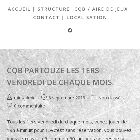
Skip
ACCUEIL | STRUCTURE
CQB / AIRE DE JEUX
to
CONTACT | LOCALISATION
content
CQB PARTOUZE LES 1ERS
VENDREDI DE CHAQUE MOIS.
Auteur/autrice
Post
Post
raid-admin
6 septembre 2019
Non classé
de
published:
category:
Post
0 commentaire
la
comments:
publication :
Tous les 1ers vendredi de chaque mois, venez jouer de
19h à minuit pour 15€c'est sans réservation, vous pouvez
vous retrouver à 6 comme à 60, aucunes soirées ne se…